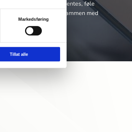
sette skråsikkerhet i parentes, føle
eget og andres sinn henger sammen med
Markedsføring
egen identitet.
Tillat alle