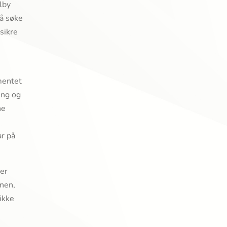
lby
 å søke
 sikre
mentet
ing og
ne
ar på
rer
vnen,
ikke