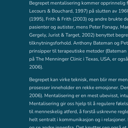
Begrepet mentalisering kommer opprinnelig f
Lecours & Bouchard, 1997) på slutten av 1960
(1995), Frith & Frith (2003) og andre brukte d
pasienter og autister, mens Peter Fonagy, Ma
Gergely, Jurist & Target, 2002) benyttet begrepe
tilknytningsforhold. Anthony Bateman og Pete
prinsipper til terapeutiske metoder (Bateman
på The Menninger Clinic i Texas, USA, er også
2006).
Begrepet kan virke teknisk, men blir mer men
prosesser inneholder en rekke emosjoner. Der
2006). Mentalisering er en mest ubevisst, intu
Mentalisering gir oss hjelp til å regulere føle
til menneskelig atferd, å forstå uskrevne regle
helt sentralt i kommunikasjon og i relasjoner.
og se andre innenfra. Det knytter seg også et e