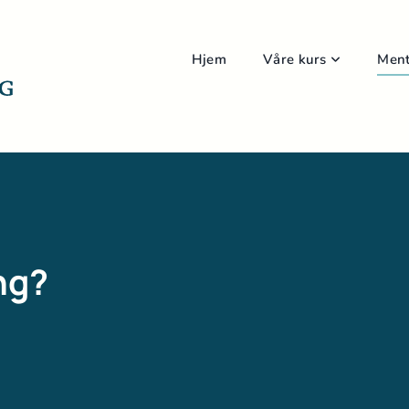
Hjem
Våre kurs
Ment
ng?