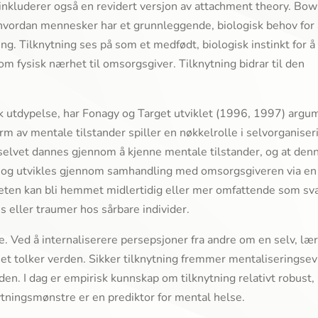
inkluderer også en revidert versjon av attachment theory. Bow
 hvordan mennesker har et grunnleggende, biologisk behov for
ing. Tilknytning ses på som et medfødt, biologisk instinkt for å
m fysisk nærhet til omsorgsgiver. Tilknytning bidrar til den
sk utdypelse, har Fonagy og Target utviklet (1996, 1997) argu
form av mentale tilstander spiller en nøkkelrolle i selvorganiser
 selvet dannes gjennom å kjenne mentale tilstander, og at den
år og utvikles gjennom samhandling med omsorgsgiveren via en
siteten kan bli hemmet midlertidig eller mer omfattende som sv
ss eller traumer hos sårbare individer.
re. Ved å internaliserere persepsjoner fra andre om en selv, læ
nnet tolker verden. Sikker tilknytning fremmer mentaliseringse
en. I dag er empirisk kunnskap om tilknytning relativt robust, 
ytningsmønstre er en prediktor for mental helse.