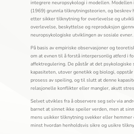
integrere neuropsykologi i modellen. Modellen 
(1969) grunnla tilknytningsteorien, og beskrev
etter sikker tilknytning for overlevelse og utvikl
overlevelse, beskyttelse og reproduksjon gjenno
neuropsykologiske utviklingen av sosiale evner.
På basis av empiriske observasjoner og teoreti
om at evnen til å forstå interpersonlig atferd i 
affektregulering. De påstår at det psykologiske
kapasiteten, utover genetikk og biologi, oppst
prosess av speiling, og til slutt at denne kapa
relasjonelle konflikter eller mangler, akutt stre
Selvet utvikles fra å observere seg selv via and
barnet at sinnet ikke speiler verden, men at si
mens usikker tilknytning svekker eller hemmer d
minst hvordan henholdsvis sikre og usikre tilkn