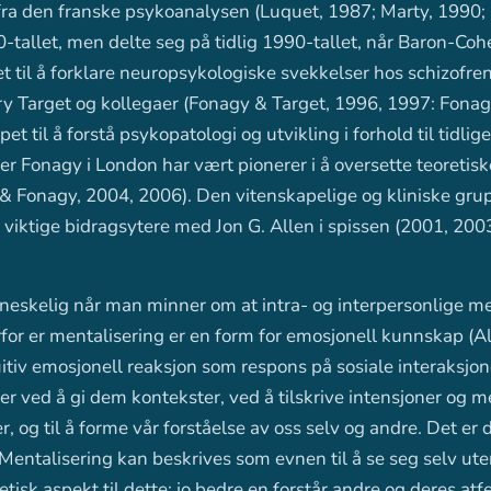
ra den franske psykoanalysen (Luquet, 1987; Marty, 1990;
-tallet, men delte seg på tidlig 1990-tallet, når Baron-Coh
et til å forklare neuropsykologiske svekkelser hos schizofre
ry Target og kollegaer (Fonagy & Target, 1996, 1997: Fonag
t til å forstå psykopatologi og utvikling i forhold til tidlige
r Fonagy i London har vært pionerer i å oversette teoretisk
 & Fonagy, 2004, 2006). Den vitenskapelige og kliniske gr
 viktige bidragsytere med Jon G. Allen i spissen (2001, 200
neskelig når man minner om at intra- og interpersonlige m
for er mentalisering er en form for emosjonell kunnskap (Al
itiv emosjonell reaksjon som respons på sosiale interaksjon
lser ved å gi dem kontekster, ved å tilskrive intensjoner og 
r, og til å forme vår forståelse av oss selv og andre. Det er 
 Mentalisering kan beskrives som evnen til å se seg selv ute
tisk aspekt til dette; jo bedre en forstår andre og deres atf