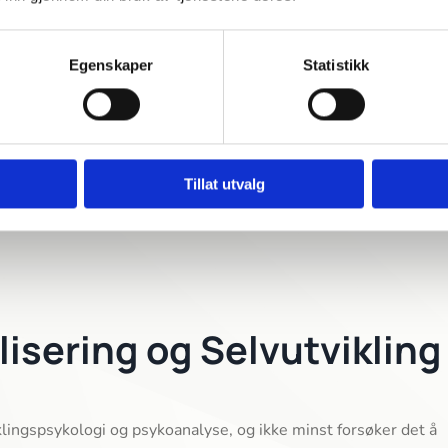
skrives som sinnets immunapparat. Det kan bety å 
 få tingene mer på plass. God forståelse av vårt 
Egenskaper
Statistikk
gulere og tåle egne følelser, samt opplevelsen av 
Tillat utvalg
lisering og Selvutvikling
lingspsykologi og psykoanalyse, og ikke minst forsøker det å