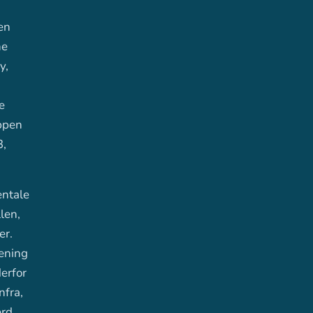
en
ne
y,
e
uppen
3,
entale
len,
er.
mening
derfor
nfra,
erd,