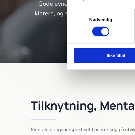
Gode evner til å mentalisere kan be
klarere, og således hjelpe oss til å
Samtykkevalg
Nødvendig
evnen til å re
Ikke tillat
Tilknytning, Menta
Mentaliseringsperspektivet baserer seg på utvik