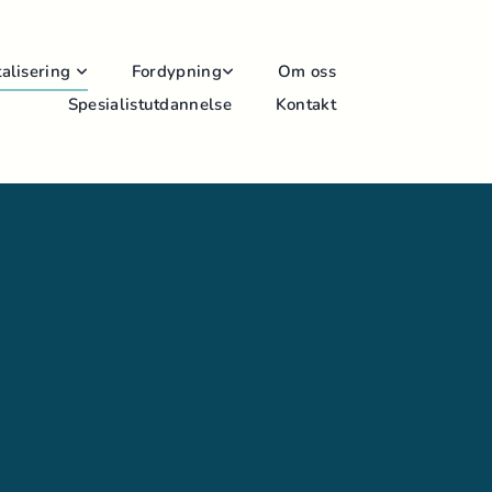
alisering
Fordypning
Om oss
Spesialistutdannelse
Kontakt