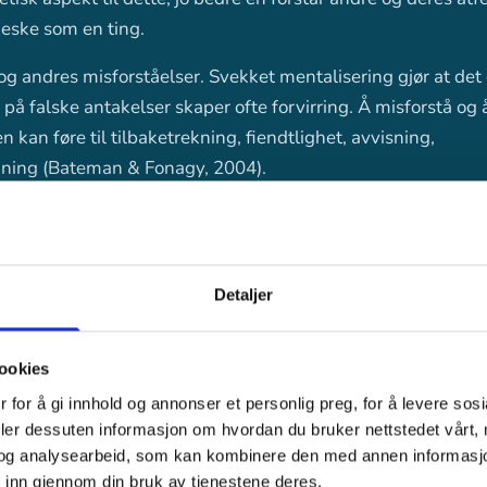
eske som en ting.
g andres misforståelser. Svekket mentalisering gjør at det 
 på falske antakelser skaper ofte forvirring. Å misforstå og å
n kan føre til tilbaketrekning, fiendtlighet, avvisning,
ning (Bateman & Fonagy, 2004).
Detaljer
ookies
 for å gi innhold og annonser et personlig preg, for å levere sos
deler dessuten informasjon om hvordan du bruker nettstedet vårt,
og analysearbeid, som kan kombinere den med annen informasjon d
 inn gjennom din bruk av tjenestene deres.