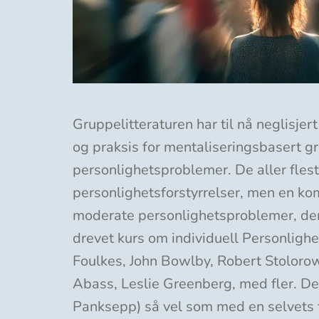
Gruppelitteraturen har til nå neglisje
og praksis for mentaliseringsbasert gr
personlighetsproblemer. De aller fleste
personlighetsforstyrrelser, men en ko
moderate personlighetsproblemer, der d
drevet kurs om individuell Personligh
Foulkes, John Bowlby, Robert Stolorow
Abass, Leslie Greenberg, med fler. Den
Panksepp) så vel som med en selvets fi