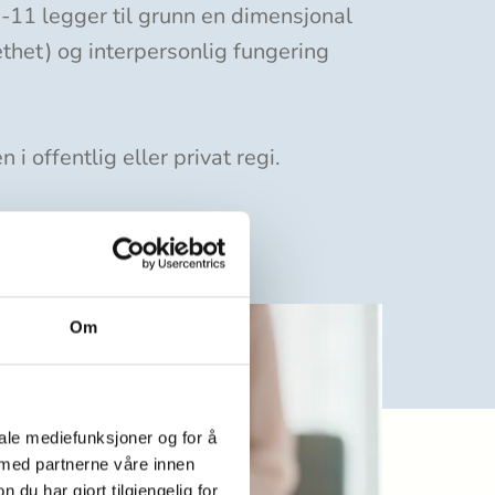
D-11 legger til grunn en dimensjonal
ethet) og interpersonlig fungering
i offentlig eller privat regi.
Om
iale mediefunksjoner og for å
 med partnerne våre innen
u har gjort tilgjengelig for