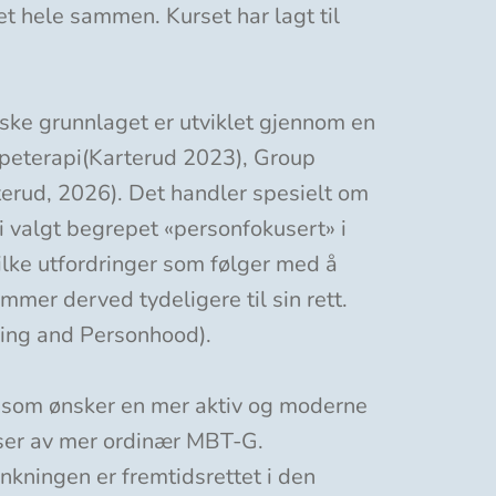
t hele sammen. Kurset har lagt til
iske grunnlaget er utviklet gjennom en
ppeterapi(Karterud 2023), Group
erud, 2026). Det handler spesielt om
 valgt begrepet «personfokusert» i
vilke utfordringer som følger med å
mer derved tydeligere til sin rett.
ing and Personhood).
n som ønsker en mer aktiv og moderne
aser av mer ordinær MBT-G.
nkningen er fremtidsrettet i den