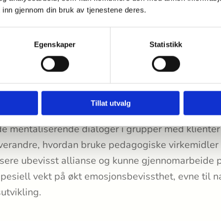
 inn gjennom din bruk av tjenestene deres.
Egenskaper
Statistikk
ne får en grundig forståelse av sammenhengen m
Tillat utvalg
rdan dette spiller seg ut i gruppa, betydningen av
e mentaliserende dialoger i grupper med kliente
hverandre, hvordan bruke pedagogiske virkemidle
isere ubevisst allianse og kunne gjennomarbeide
esiell vekt på økt emosjonsbevissthet, evne til 
utvikling.