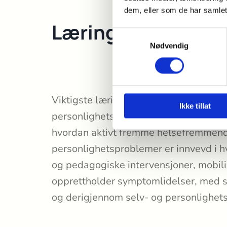
dem, eller som de har samlet
Læringsmål
Samtykkevalg
Nødvendig
Viktigste læringsmål er at deltaker
Ikke tillat
personlighetsfungering- og profil, hvo
hvordan aktivt fremme helsefremmend
personlighetsproblemer er innvevd i 
og pedagogiske intervensjoner, mobil
opprettholder symptomlidelser, med sp
og derigjennom selv- og personlighets