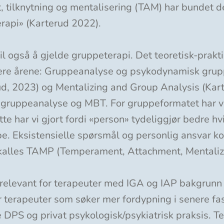
tilknytning og mentalisering (TAM) har bundet de
rapi» (Karterud 2022).
il også å gjelde gruppeterapi. Det teoretisk-prakt
enere årene: Gruppeanalyse og psykodynamisk gru
d, 2023) og Mentalizing and Group Analysis (Kart
 gruppeanalyse og MBT. For gruppeformatet har vi
te har vi gjort fordi «person» tydeliggjør bedre h
e. Eksistensielle spørsmål og personlig ansvar kom
 kalles TAMP (Temperament, Attachment, Mentaliz
 relevant for terapeuter med IGA og IAP bakgrun
r terapeuter som søker mer fordypning i senere f
DPS og privat psykologisk/psykiatrisk praksis. Te