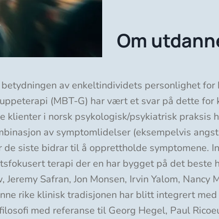
Om utdann
rt betydningen av enkeltindividets personlighet for
uppeterapi (MBT-G) har vært et svar på dette for 
 klienter i norsk psykologisk/psykiatrisk praksis h
mbinasjon av symptomlidelser (eksempelvis angst- 
e siste bidrar til å opprettholde symptomene. Insti
etsfokusert terapi der en har bygget på det beste 
, Jeremy Safran, Jon Monsen, Irvin Yalom, Nancy 
ne rike klinisk tradisjonen har blitt integrert med
losofi med referanse til Georg Hegel, Paul Ricoeu