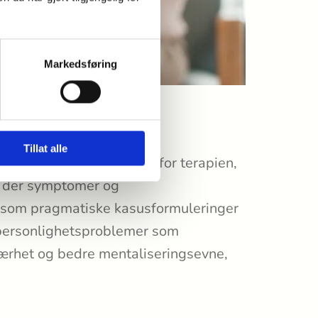
Markedsføring
ellom gruppemedlemmers
Tillat alle
 allianse og engasjement for terapien,
r der symptomer og
r som pragmatiske kasusformuleringer
 personlighetsproblemer som
nærhet og bedre mentaliseringsevne,