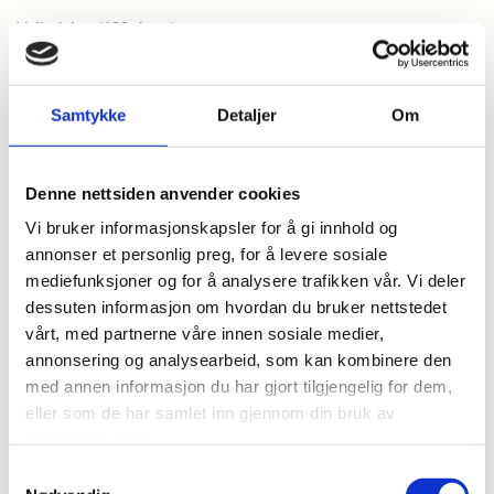
Veiledning (120 timer)
Veiledning skal gjennomføres av psykologspesialist med
spesialitet i psykoterapi og med dokumentert metodekompetanse i
Samtykke
Detaljer
Om
mentaliseringsbasert terapi. Veiledningen foregår i kombinasjon
med teori og organiseres i gruppe med inntil 4 psykologer pr
veileder. Veiledningen samsvarer med reglementet og utfyllende
Denne nettsiden anvender cookies
bestemmelser for veiledning ved NPF.
Vi bruker informasjonskapsler for å gi innhold og
Egenterapi
annonser et personlig preg, for å levere sosiale
mediefunksjoner og for å analysere trafikken vår. Vi deler
Det er et krav om 100 timers egenerfaring med psykoterapi fra
dessuten informasjon om hvordan du bruker nettstedet
Norsk Psykologforening. Egenerfaring skal fremme økt
selvforståelse hos psykologen, noe som igjen bidrar i terapeutiske
vårt, med partnerne våre innen sosiale medier,
prosesser overfor pasienter. Dette gjøres gjennom fokus på seg
annonsering og analysearbeid, som kan kombinere den
selv som person og forholdet til andre, empatiutvikling, god
med annen informasjon du har gjort tilgjengelig for dem,
affektiv regulering og støtte, samt refleksiv tenkning. Dette vil
eller som de har samlet inn gjennom din bruk av
også kunne gi psykologen nødvendige forutsetninger for å ivareta
tjenestene deres.
seg selv. Egenerfaring kan gjennomføres individuelt og/eller i
Samtykkevalg
gruppe med psykologspesialist eller en med ekvivalent