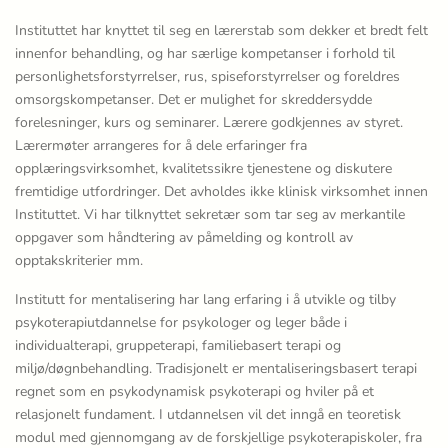
Instituttet har knyttet til seg en lærerstab som dekker et bredt felt
innenfor behandling, og har særlige kompetanser i forhold til
personlighetsforstyrrelser, rus, spiseforstyrrelser og foreldres
omsorgskompetanser. Det er mulighet for skreddersydde
forelesninger, kurs og seminarer. Lærere godkjennes av styret.
Lærermøter arrangeres for å dele erfaringer fra
opplæringsvirksomhet, kvalitetssikre tjenestene og diskutere
fremtidige utfordringer. Det avholdes ikke klinisk virksomhet innen
Instituttet. Vi har tilknyttet sekretær som tar seg av merkantile
oppgaver som håndtering av påmelding og kontroll av
opptakskriterier mm.
Institutt for mentalisering har lang erfaring i å utvikle og tilby
psykoterapiutdannelse for psykologer og leger både i
individualterapi, gruppeterapi, familiebasert terapi og
miljø/døgnbehandling. Tradisjonelt er mentaliseringsbasert terapi
regnet som en psykodynamisk psykoterapi og hviler på et
relasjonelt fundament. I utdannelsen vil det inngå en teoretisk
modul med gjennomgang av de forskjellige psykoterapiskoler, fra