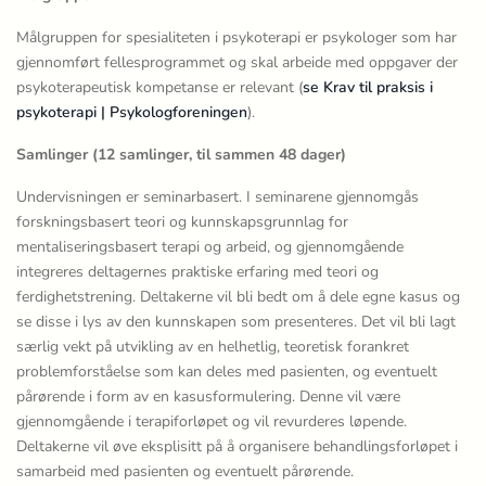
Målgruppen for spesialiteten i psykoterapi er psykologer som har
gjennomført fellesprogrammet og skal arbeide med oppgaver der
psykoterapeutisk kompetanse er relevant (
se Krav til praksis i
psykoterapi | Psykologforeningen
).
Samlinger (12 samlinger, til sammen 48 dager)
Undervisningen er seminarbasert. I seminarene gjennomgås
forskningsbasert teori og kunnskapsgrunnlag for
mentaliseringsbasert terapi og arbeid, og gjennomgående
integreres deltagernes praktiske erfaring med teori og
ferdighetstrening. Deltakerne vil bli bedt om å dele egne kasus og
se disse i lys av den kunnskapen som presenteres. Det vil bli lagt
særlig vekt på utvikling av en helhetlig, teoretisk forankret
problemforståelse som kan deles med pasienten, og eventuelt
pårørende i form av en kasusformulering. Denne vil være
gjennomgående i terapiforløpet og vil revurderes løpende.
Deltakerne vil øve eksplisitt på å organisere behandlingsforløpet i
samarbeid med pasienten og eventuelt pårørende.