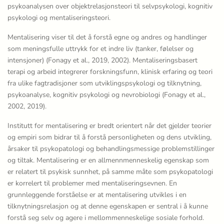
psykoanalysen over objektrelasjonsteori til selvpsykologi, kognitiv
psykologi og mentaliseringsteori.
Mentalisering viser til det å forstå egne og andres og handlinger
som meningsfulle uttrykk for et indre liv (tanker, følelser og
intensjoner) (Fonagy et al., 2019, 2002). Mentaliseringsbasert
terapi og arbeid integrerer forskningsfunn, klinisk erfaring og teori
fra ulike fagtradisjoner som utviklingspsykologi og tilknytning,
psykoanalyse, kognitiv psykologi og nevrobiologi (Fonagy et al.,
2002, 2019).
Institutt for mentalisering er bredt orientert når det gjelder teorier
og empiri som bidrar til å forstå personligheten og dens utvikling,
årsaker til psykopatologi og behandlingsmessige problemstillinger
og tiltak. Mentalisering er en allmennmenneskelig egenskap som
er relatert til psykisk sunnhet, på samme måte som psykopatologi
er korrelert til problemer med mentaliseringsevnen. En
grunnleggende forståelse er at mentalisering utvikles i en
tilknytningsrelasjon og at denne egenskapen er sentral i å kunne
forstå seg selv og agere i mellommenneskelige sosiale forhold.