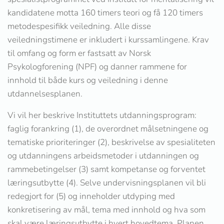
kandidatene motta 160 timers teori og få 120 timers
metodespesifikk veiledning. Alle disse
veiledningstimene er inkludert i kurssamlingene. Krav
til omfang og form er fastsatt av Norsk
Psykologforening (NPF) og danner rammene for
innhold til både kurs og veiledning i denne
utdannelsesplanen.
Vi vil her beskrive Instituttets utdanningsprogram:
faglig forankring (1), de overordnet målsetningene og
tematiske prioriteringer (2), beskrivelse av spesialiteten
og utdanningens arbeidsmetoder i utdanningen og
rammebetingelser (3) samt kompetanse og forventet
læringsutbytte (4). Selve undervisningsplanen vil bli
redegjort for (5) og inneholder utdyping med
konkretisering av mål, tema med innhold og hva som
skal være læringsutbytte i hvert hovedtema. Planen