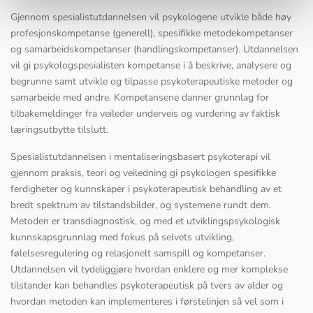
Gjennom spesialistutdannelsen vil psykologene utvikle både høy
profesjonskompetanse (generell), spesifikke metodekompetanser
og samarbeidskompetanser (handlingskompetanser). Utdannelsen
vil gi psykologspesialisten kompetanse i å beskrive, analysere og
begrunne samt utvikle og tilpasse psykoterapeutiske metoder og
samarbeide med andre. Kompetansene danner grunnlag for
tilbakemeldinger fra veileder underveis og vurdering av faktisk
læringsutbytte tilslutt.
Spesialistutdannelsen i mentaliseringsbasert psykoterapi vil
gjennom praksis, teori og veiledning gi psykologen spesifikke
ferdigheter og kunnskaper i psykoterapeutisk behandling av et
bredt spektrum av tilstandsbilder, og systemene rundt dem.
Metoden er transdiagnostisk, og med et utviklingspsykologisk
kunnskapsgrunnlag med fokus på selvets utvikling,
følelsesregulering og relasjonelt samspill og kompetanser.
Utdannelsen vil tydeliggjøre hvordan enklere og mer komplekse
tilstander kan behandles psykoterapeutisk på tvers av alder og
hvordan metoden kan implementeres i førstelinjen så vel som i