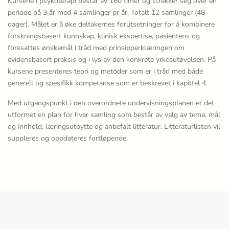
Kursene i psykoterapi består av 160 timer og strekker seg over en
periode på 3 år med 4 samlinger pr år. Totalt 12 samlinger (48
dager). Målet er å øke deltakernes forutsetninger for å kombinere
forskningsbasert kunnskap, klinisk ekspertise, pasientens og
foresattes ønskemål i tråd med prinsipperklæringen om
evidensbasert praksis og i lys av den konkrete yrkesutøvelsen. På
kursene presenteres teori og metoder som er i tråd med både
generell og spesifikk kompetanse som er beskrevet i kapittel 4.
Med utgangspunkt i den overordnete undervisningsplanen er det
utformet en plan for hver samling som består av valg av tema, mål
og innhold, læringsutbytte og anbefalt litteratur. Litteraturlisten vil
suppleres og oppdateres fortløpende.