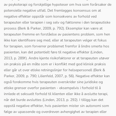
av psykoterapi og forskjellige hypoteser om hva som forårsaker de
potensielle negative utfall. Det fremlegges konsensus om at
negative effekter oppstår som konsekvens av forhold ved
terapeuten eller terapien i seg selv og faktorene i den terapeutiske
prosess (Berk & Parker, 2009, p. 792). Eksempler kan være at
terapeuten fremme en forståelse av pasientens problem, som hen
ikke kan identifisere seg med, eller at terapeuten velger et fokus
for terapien, som forverrer problemet fremfor å lindre smerte hos
pasienten, kan det potentielt føre til negative effekter (Linden,
2013, p. 289f). Andre kjente risikofaktorer er at terapeuten utøver
sin praksis på en måte som er i konflikt med god klinisk praksis
eller går ut over etiske retningslinjer for helsepersonell (Berk &
Parker, 2009, p. 790; Lilienfeld, 2007, p. 56). Negative effekter kan
også forekomme hvis terapeuten overskrider sine juridiske og
etiske grenser overfor pasienten - eksempelvis i forhold til å
innlede et seksuelt forhold til klienten eller ikke å avslutte terapi,
når det burde avsluttes (Linden, 2013, p. 292). I tilligg kan det
oppstå negative effekter, hvis pasienten mister sin autonomi som
følge av upassende og overdreven avhengighet av terapien eller