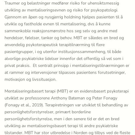
Traumer og belastninger medfører risiko for uhensiktsmessig
utvikling av mentaliseringsevnen og risiko for psykopatologi.
Gjennom en åpen og nysgjerrig holdning hjelpes pasienten til å
utvikle og fastholde evnen til mentalisering, dvs å kunne
sammenkoble reaksjonsmønstre hos seg selv og andre med
hendelser, følelser, tanker og behov. MBT er således en bred og
anvendelig psykoterapeutisk terapitilnærming til flere
pasientgrupper, i og utenfor institusjonssammenheng, til både
alvorlige psykiatriske lidelser innenfor det offentlig så vel som i
privat praksis. Et sentralt prinsipp i mentaliseringstilnærmingen er
at rammer og intervensjoner tilpasses pasientens forutsetninger,
motivasjon og livssituasjon.
Mentaliseringsbasert terapi (MBT) er en evidensbasert psykoterapi
utviklet av professorene Anthony Bateman og Peter Fonagy
(Fonagy et al., 2019). Terapiretningen var utviklet til behandling av
personlighetsforstyrrelser, primært borderline
personlighetsforstyrrelse, men i den senere tid er det en bred
utvikling av mentaliseringsbasert terapi til andre psykiatriske
tilstander. MBT har stor utbredelse i Norden og tilbys ved de fleste