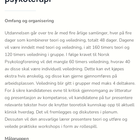
Omfang og organisering
Utdannelsen går over tre år med fire årlige samlinger, hver på fire
dager som kombinerer teori og veiledning, totalt 48 dager. Dagene
vil være inndelt med teori og veiledning, i alt 160 timers teori og
120 timers veiledning i gruppe. I følge kravet til Norsk
Psykologforening vil det mangle 60 timers veiledning, hvorav 40
av disse skal være individuell veiledning. Dette kan evt kjøpes
ekstra hvis ønskelig, og disse kan gjerne gjennomføres på
arbeidsplassen. Veiledning blir gitt i grupper med maks 4 deltakere.
For å sikre kandidatenes evne til kritisk gjennomgang av litteratur
og presentasjon av kompetanse, vil kandidatene på tur presentere
relevante tekster hvor de knytter teoretisk kunnskap opp til aktuell
klinisk hverdag. Det vil fremlegges og diskuteres i plenum.
Dessuten vil den ansvarlige lærer presentere teori og utføre og
veilede praktiske workshops i form av rollespill.
Målgruppen