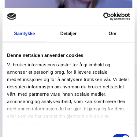
Samtykke
Detaljer
Om
Denne nettsiden anvender cookies
Vi bruker informasjonskapsler for å gi innhold og
annonser et personlig preg, for å levere sosiale
Bente Sommerfeldt
mediefunksjoner og for å analysere trafikken vår. Vi deler
dessuten informasjon om hvordan du bruker nettstedet
Styreleder
vårt, med partnerne våre innen sosiale medier,
annonsering og analysearbeid, som kan kombinere den
Psykologspesialist og forfatter. Faglig direktør av Stiftelsen
med annen informasjon du har gjort tilgjengelig for dem,
Institutt for spiseforstyrrelser/Villa SULT. Tilknyttet som PhD
eller som de har samlet inn gjennom din bruk av
stipendiat ved Universitetet i Oslo/Psykologisk Institutt.
tjenestene deres.
Samtykkevalg
Omfattende virksomhet som underviser, veileder og formidler