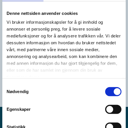
Hvilket kurs har du deltatt på?*
Denne nettsiden anvender cookies
Vi bruker informasjonskapsler for å gi innhold og
annonser et personlig preg, for å levere sosiale
mediefunksjoner og for å analysere trafikken vår. Vi deler
Evaluering av kurs*
dessuten informasjon om hvordan du bruker nettstedet
vårt, med partnerne våre innen sosiale medier,
annonsering og analysearbeid, som kan kombinere den
med annen informasjon du har gjort tilgjengelig for dem,
eller som de har samlet inn gjennom din bruk av
tjenestene deres.
Samtykkevalg
Nødvendig
Egenskaper
Institutt For Mentalisering
Orgnr 914 626 374

Statistikk