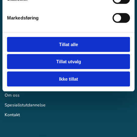
Henning Jordet Øydis vei 16, 3122 TØNSBERG

post@mentalisering.no
Markedsføring

Tillat alle
Meny
Tillat utvalg
Hjem
Mentalisering
Ikke tillat
Våre kurs
Om oss
Spesialistutdannelse
Kontakt