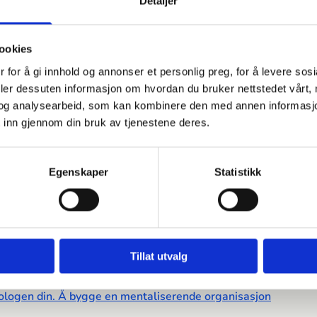
Detaljer
t pres, arbejdsvilkår og konsekvenser for patienter og
ookies
 for å gi innhold og annonser et personlig preg, for å levere sos
deler dessuten informasjon om hvordan du bruker nettstedet vårt,
aliseringsbasert perspektiv på narsissistisk sårbarhet,
og analysearbeid, som kan kombinere den med annen informasjon d
 inn gjennom din bruk av tjenestene deres.
Egenskaper
Statistikk
søjeblikke i arbejdet med personligheds forstyrrelse
Tillat utvalg
kologen din. Å bygge en mentaliserende organisasjon