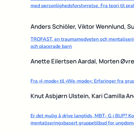
med personlighedsforstyrrelse. Fra teori til pr
Anders Schiöler, Viktor Wennlund, 
TROFAST, en traumamedveten och mentalisering
och placerade barn
Anette Eilertsen Aardal, Morten Øvr
Fra «I-mode» til «We-mode»: Erfaringer fra g
Knut Asbjørn Ulstein, Kari Camilla A
Er det mulig å drive langtids, MBT- G i BUP? Kon
mentaliseringsbasert gruppetilbud for ungdomm