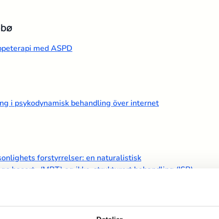
ebø
ruppeterapi med ASPD
ng i psykodynamisk behandling över internet
nlighets forstyrrelser: en naturalistisk
gs basert- (MBT) og ikke-strukturert behandling (ISB)