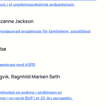
aksis i et ungdomspsykiatrisk ambulatorium.
Suzanne Jackson
sbaserad gruppinsats för familjehem, socialtjänst
ebø
ruppeterapi med ASPD
ngvik, Ragnhild Marken Seth
tinuitet og endring i utviklingen av
er i en norsk BUP i et 20-års perspektiv.