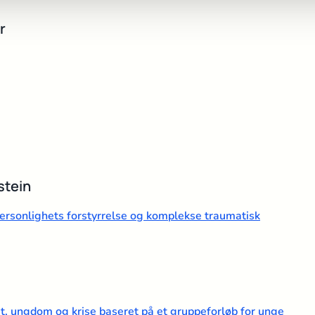
r
stein
personlighets forstyrrelse og komplekse traumatisk
et, ungdom og krise baseret på et gruppeforløb for unge