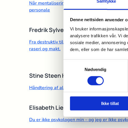
Samtykke
Når mentalisering svækkes i systemet: Affektiv
personale
Denne nettsiden anvender c
Fredrik Sylvester Jensen
Vi bruker informasjonskapsler
analysere trafikken vår. Vi 
Fra destruktiv til ikke-vitende ledelse: Et ment
sosiale medier, annonsering 
raseri og makt.
dem, eller som de har samlet
Samtykkevalg
Nødvendig
Stine Steen Høgenhaug
Håndtering af alliancebrud i intense behandling
Ikke tillat
Elisabeth Lied Gikling
Du er ikke psykologen min – og jeg er ikke psy