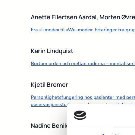
Anette Eilertsen Aardal, Morten Øvr
Fra «I-mode» til «We-mode»: Erfaringer fra g
Karin Lindquist
Bortom orden och mellan raderna – mentaliseri
Kjetil Bremer
Personlighetsfungering hos pasienter med perso
observasjonsstudie av endring ved mentaliserin
Nadine Benike Bernsten Høyer